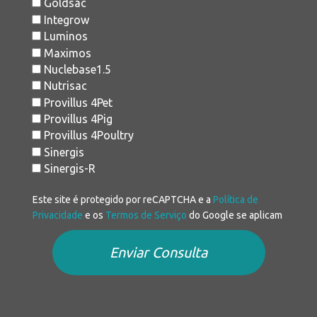
Goldsac
Integrow
Luminos
Maximos
Nuclebase1.5
Nutrisac
Provillus 4Pet
Provillus 4Pig
Provillus 4Poultry
Sinergis
Sinergis-R
Este site é protegido por reCAPTCHA e a
Política de
Privacidade
e os
Termos de Serviço
do Google se aplicam
Enviar Consulta